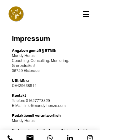
Impressum
Angaben gemäß § 5 TMG
Mandy Henze
Coaching. Consulting. Mentoring.
Grenzstraße 5
06729 Elsteraue
USt-IdNr.:
DE429638914
Kontakt
Telefon:
01627773329
E-Mail: info@mandy-henze.com
Redaktionell verantwortlich
Mandy Henze
Verbraucherstreitbeilegung/Universalschli
chtungsstelle