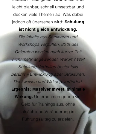
leicht planbar, schnell umsetzbar und
decken viele Themen ab. Was dabei
jedoch oft übersehen wird:
Schulung
ist nicht gleich Entwicklung.
Die Inhalte aus Seminaren und
Workshops verpuffen. 80 % des
Gelernten werden nach kurzer Zeit
nicht mehr angewendet. Warum? Weil
Schulung Verhalten bestenfalls
berührt – Entwicklung aber Strukturen,
Denkweisen und Wirkung verändert.
Ergebnis: Massiver Invest, minimale
Unternehmen geben viel
Wirkung.
Geld für Trainings aus, ohne
tatsächliche Veränderung im
Führungsalltag zu erzielen.