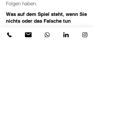
Folgen haben.
Was auf dem Spiel steht, wenn Sie
nichts oder das Falsche tun
Wer Führung dem Zufall überlässt,
riskiert steigende Fluktuation, den
Verlust von Schlüsselkräften und
Führungsebenen, die Energie eher
binden als freisetzen – bei
gleichzeitig hohem Invest in
Trainings ohne Wirkung.
Womit wir in der
Führungskräfteentwicklung starten
Wir starten mit einem fundierten
Beratungsgespräch, in dem wir