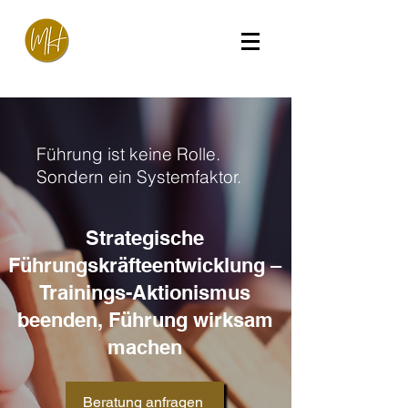
Führung ist keine Rolle.
Sondern ein Systemfaktor.
Strategische
Führungskräfteentwicklung –
Trainings-Aktionismus
beenden, Führung wirksam
machen
Beratung anfragen