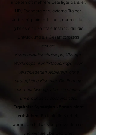
arbeiten oft mehrere Beteiligte parallel:
HR, Fachbereiche, externe Trainer.
Jeder trägt einen Teil bei, doch selten
gibt es eine zentrale Instanz, die die
Entwicklung als Gesamtprozess
steuert.
Kommunikationstrainings, Change-
Workshops, Konfliktcoachings – von
verschiedenen Anbietern, ohne
strategische Klammer. Die Formate
sind hochwertig, aber sie stehen
unverbunden nebeneinander.
Ergebnis: Synergien können nicht
Es fehlt die Klarheit,
entstehen.
worauf die Entwicklung einzahlen soll
und wer sie übergeordnet