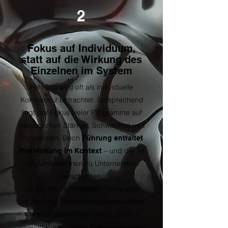
2
Fokus auf Individuum,
statt auf die Wirkung des
Einzelnen im System
Führung wird oft als individuelle
Kompetenz betrachtet. Entsprechend
liegt der Fokus vieler Programme auf
persönlichen Stärken, Schwächen und
Potenzialen. Doch
Führung entfaltet
– und der ist
ihre Wirkung im Kontext
von Unternehmen zu Unternehmen
verschieden.
Ob ich ein Vertriebsteam führe oder
ein hochreguliertes Produktionsumfeld
– macht einen Unterschied. Doch in
vielen Programmen bekommen alle