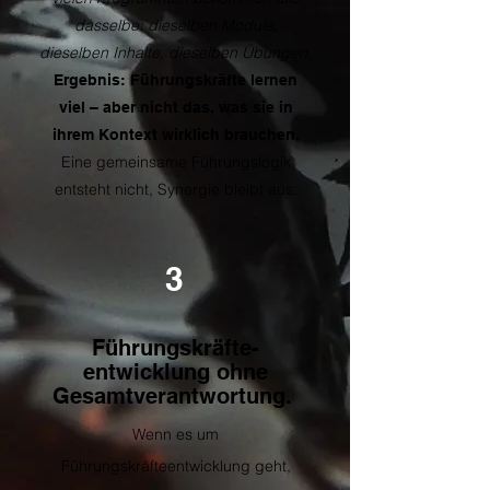
dasselbe: dieselben Module,
dieselben Inhalte, dieselben Übungen.
Ergebnis: Führungskräfte lernen
viel – aber nicht das, was sie in
ihrem Kontext wirklich brauchen.
Eine gemeinsame Führungslogik
entsteht nicht, Synergie bleibt aus.
3
Führungskräfte-
entwicklung ohne
Gesamtverantwortung.
Wenn es um
Führungskräfteentwicklung geht,