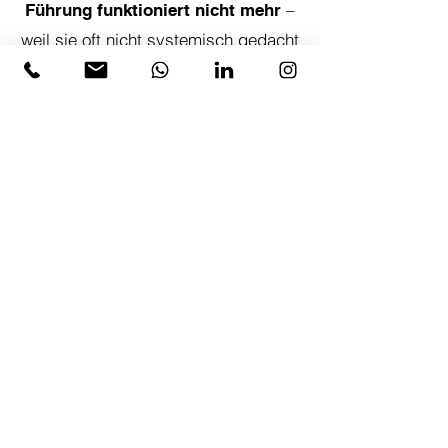
–
Führung funktioniert nicht mehr
weil sie oft nicht systemisch gedacht
wird. Statt Strategie und Umsetzung
dominieren Aktionismus und
Maßnahmentheater.
Ihre Keynote rüttelte auf, entlarvte
Missstände – und wurde
mit dem
.
Excellence Award ausgezeichnet
Eine Stimme für Führung mit Klarheit,
Haltung und Wirkung.
Pressemitteilung lesen