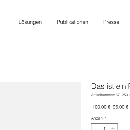
Lösungen
Publikationen
Presse
Das ist ein
Artikelnummer: 671253
Standard
 100,00 € 
95,00 €
Anzahl
*