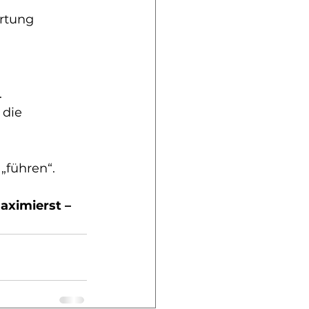
rtung 
.
 die 
„führen“.
ximierst – 