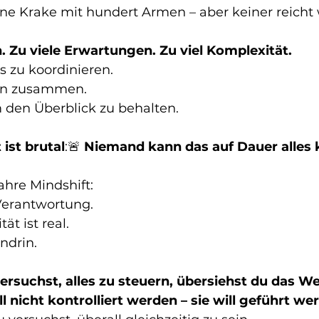
eine Krake mit hundert Armen – aber keiner reicht
. Zu viele Erwartungen. Zu viel Komplexität.
es zu koordinieren.
den zusammen.
um den Überblick zu behalten.
 ist brutal
:🚨 
Niemand kann das auf Dauer alles k
ahre Mindshift:
 Verantwortung.
ät ist real.
endrin.
rsuchst, alles zu steuern, übersiehst du das We
l nicht kontrolliert werden – sie will geführt we