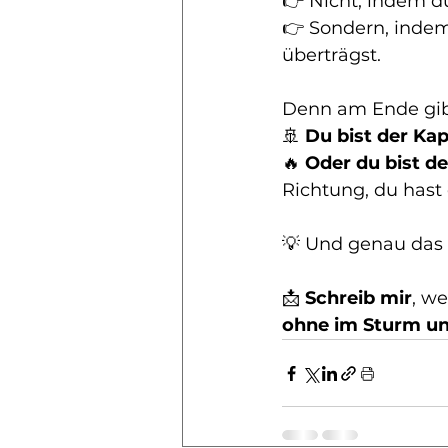
👉 Nicht, indem du
👉 Sondern, indem 
überträgst.
Denn am Ende gib
🚢 
Du bist der Kap
🔥 
Oder du bist d
Richtung, du hast
💡 
Und genau das 
📩 
Schreib mir
, we
ohne im Sturm u