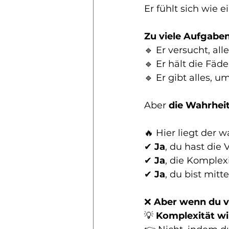
Er fühlt sich wie 
Zu viele Aufgaben
🔹 Er versucht, all
🔹 Er hält die Fä
🔹 Er gibt alles, 
Aber 
die Wahrheit
🔥 
Hier liegt der w
✔ 
Ja
, du hast die
✔ 
Ja
, die Komplexit
✔ 
Ja
, du bist mitt
❌ 
Aber wenn du ve
💡 
Komplexität wil