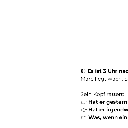
🌔 
Es ist 3 Uhr na
Marc liegt wach. 
Sein Kopf rattert:
👉 
Hat er gestern
👉 
Hat er irgend
👉 
Was, wenn ein 